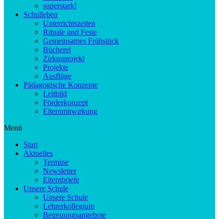
superstark!
Schulleben
Unterrichtszeiten
Rituale und Feste
Gemeinsames Frühstück
Bücherei
Zirkusprojekt
Projekte
Ausflüge
Pädagogische Konzepte
Leitbild
Förderkonzept
Elternmitwirkung
Menü
Start
Aktuelles
Termine
Newsletter
Elternbriefe
Unsere Schule
Unsere Schule
Lehrerkollegium
Betreuungsangebote