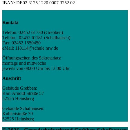
IBAN: DE02 3125 1220 0007 3252 02
Kontakt
Telefon: 02452 61730 (Grebben)
Tefefon: 02452 61181 (Schafhausen)
Fax: 02452 1550450
eMail: 118114@schule.nrw.de
Öffnungszeiten des Sekretariats:
montags und mittwochs
jeweils von 08:00 Uhr bis 13:00 Uhr
Anschrift
Gebäude Grebben:
Karl-Arnold-Straße 57
52525 Heinsberg
Gebäude Schafhausen:
Kuhlertstraße 39
52525 Heinsberg