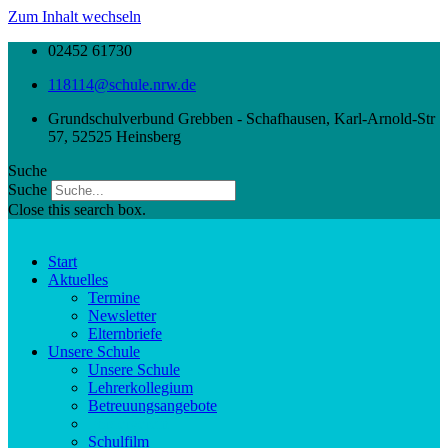
Zum Inhalt wechseln
02452 61730
118114@schule.nrw.de
Grundschulverbund Grebben - Schafhausen, Karl-Arnold-Str
57, 52525 Heinsberg
Suche
Suche
Close this search box.
Start
Aktuelles
Termine
Newsletter
Elternbriefe
Unsere Schule
Unsere Schule
Lehrerkollegium
Betreuungsangebote
Förderverein
Schulfilm