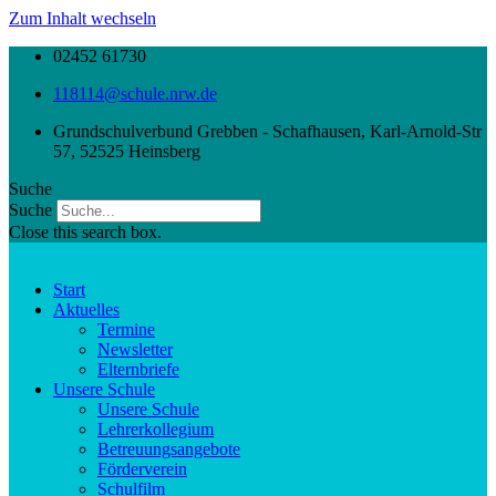
Zum Inhalt wechseln
02452 61730
118114@schule.nrw.de
Grundschulverbund Grebben - Schafhausen, Karl-Arnold-Str
57, 52525 Heinsberg
Suche
Suche
Close this search box.
Start
Aktuelles
Termine
Newsletter
Elternbriefe
Unsere Schule
Unsere Schule
Lehrerkollegium
Betreuungsangebote
Förderverein
Schulfilm