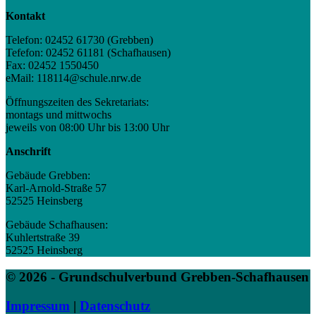
Kontakt
Telefon: 02452 61730 (Grebben)
Tefefon: 02452 61181 (Schafhausen)
Fax: 02452 1550450
eMail: 118114@schule.nrw.de
Öffnungszeiten des Sekretariats:
montags und mittwochs
jeweils von 08:00 Uhr bis 13:00 Uhr
Anschrift
Gebäude Grebben:
Karl-Arnold-Straße 57
52525 Heinsberg
Gebäude Schafhausen:
Kuhlertstraße 39
52525 Heinsberg
© 2026 - Grundschulverbund Grebben-Schafhausen
Impressum
|
Datenschutz