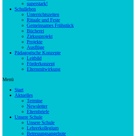
superstark!
Schulleben
Unterrichtszeiten
Rituale und Feste
Gemeinsames Frühstück
Bücherei
Zirkusprojekt
Projekte
Ausflüge
Pädagogische Konzepte
Leitbild
Förderkonzept
Elternmitwirkung
Menü
Start
Aktuelles
Termine
Newsletter
Elternbriefe
Unsere Schule
Unsere Schule
Lehrerkollegium
Betreuungsangebote