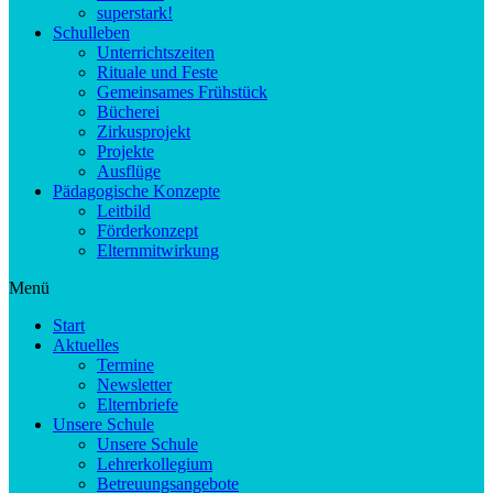
superstark!
Schulleben
Unterrichtszeiten
Rituale und Feste
Gemeinsames Frühstück
Bücherei
Zirkusprojekt
Projekte
Ausflüge
Pädagogische Konzepte
Leitbild
Förderkonzept
Elternmitwirkung
Menü
Start
Aktuelles
Termine
Newsletter
Elternbriefe
Unsere Schule
Unsere Schule
Lehrerkollegium
Betreuungsangebote