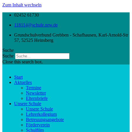
Zum Inhalt wechseln
02452 61730
118114@schule.nrw.de
Grundschulverbund Grebben - Schafhausen, Karl-Arnold-Str
57, 52525 Heinsberg
Suche
Suche
Close this search box.
Start
Aktuelles
Termine
Newsletter
Elternbriefe
Unsere Schule
Unsere Schule
Lehrerkollegium
Betreuungsangebote
Förderverein
Schulfilm