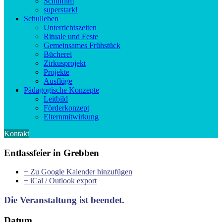
Schulfilm
superstark!
Schulleben
Unterrichtszeiten
Rituale und Feste
Gemeinsames Frühstück
Bücherei
Zirkusprojekt
Projekte
Ausflüge
Pädagogische Konzepte
Leitbild
Förderkonzept
Elternmitwirkung
Kontakt
Entlassfeier in Grebben
+ Zu Google Kalender hinzufügen
+ iCal / Outlook export
Die Veranstaltung ist beendet.
Datum