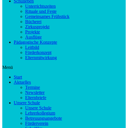
Schulleben
Unterrichtszeiten
Rituale und Feste
Gemeinsames Frühstück
Bücherei
Zirkusprojekt
Projekte
Ausflüge
Pädagogische Konzepte
Leitbild
Förderkonzept
Elternmitwirkung
Menü
Start
Aktuelles
Termine
Newsletter
Elternbriefe
Unsere Schule
Unsere Schule
Lehrerkollegium
Betreuungsangebote
Förderverein