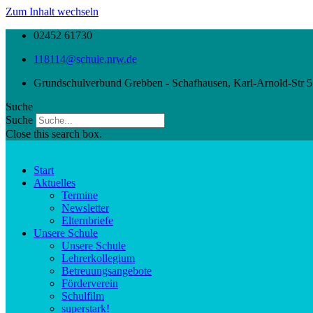
Zum Inhalt wechseln
02452 61730
118114@schule.nrw.de
Grundschulverbund Grebben - Schafhausen, Karl-Arnold-Str 5
Suche
Suche
Close this search box.
Start
Aktuelles
Termine
Newsletter
Elternbriefe
Unsere Schule
Unsere Schule
Lehrerkollegium
Betreuungsangebote
Förderverein
Schulfilm
superstark!