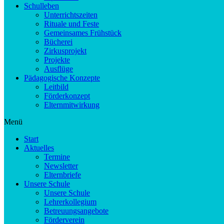
Schulleben
Unterrichtszeiten
Rituale und Feste
Gemeinsames Frühstück
Bücherei
Zirkusprojekt
Projekte
Ausflüge
Pädagogische Konzepte
Leitbild
Förderkonzept
Elternmitwirkung
Menü
Start
Aktuelles
Termine
Newsletter
Elternbriefe
Unsere Schule
Unsere Schule
Lehrerkollegium
Betreuungsangebote
Förderverein