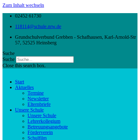
Zum Inhalt wechseln
02452 61730
118114@schule.nrw.de
Grundschulverbund Grebben - Schafhausen, Karl-Arnold-Str
57, 52525 Heinsberg
Suche
Suche
Close this search box.
Start
Aktuelles
Termine
Newsletter
Elternbriefe
Unsere Schule
Unsere Schule
Lehrerkollegium
Betreuungsangebote
Förderverein
Schulfilm