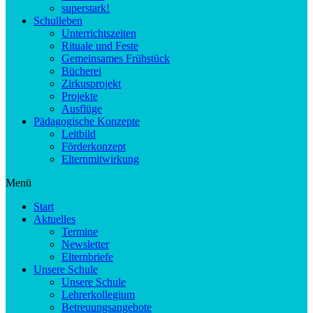
superstark!
Schulleben
Unterrichtszeiten
Rituale und Feste
Gemeinsames Frühstück
Bücherei
Zirkusprojekt
Projekte
Ausflüge
Pädagogische Konzepte
Leitbild
Förderkonzept
Elternmitwirkung
Menü
Start
Aktuelles
Termine
Newsletter
Elternbriefe
Unsere Schule
Unsere Schule
Lehrerkollegium
Betreuungsangebote