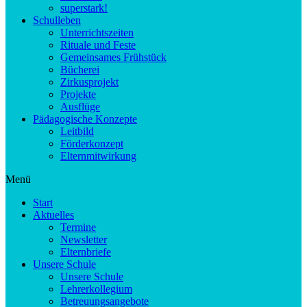
superstark!
Schulleben
Unterrichtszeiten
Rituale und Feste
Gemeinsames Frühstück
Bücherei
Zirkusprojekt
Projekte
Ausflüge
Pädagogische Konzepte
Leitbild
Förderkonzept
Elternmitwirkung
Menü
Start
Aktuelles
Termine
Newsletter
Elternbriefe
Unsere Schule
Unsere Schule
Lehrerkollegium
Betreuungsangebote