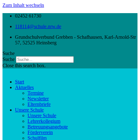
Zum Inhalt wechseln
02452 61730
118114@schule.nrw.de
Grundschulverbund Grebben - Schafhausen, Karl-Arnold-Str
57, 52525 Heinsberg
Suche
Suche
Close this search box.
Start
Aktuelles
Termine
Newsletter
Elternbriefe
Unsere Schule
Unsere Schule
Lehrerkollegium
Betreuungsangebote
Förderverein
Schulfilm