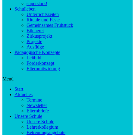
superstark!
Schulleben
Unterrichtszeiten
Rituale und Feste
Gemeinsames Frühstück
Bücherei
Zirkusprojekt
Projekte
Ausflüge
Pädagogische Konzepte
Leitbild
Förderkonzept
Elternmitwirkung
Menü
Start
Aktuelles
Termine
Newsletter
Elternbriefe
Unsere Schule
Unsere Schule
Lehrerkollegium
Betreuungsangebote