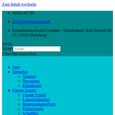
Zum Inhalt wechseln
02452 61730
118114@schule.nrw.de
Grundschulverbund Grebben - Schafhausen, Karl-Arnold-Str
57, 52525 Heinsberg
Suche
Suche
Close this search box.
Start
Aktuelles
Termine
Newsletter
Elternbriefe
Unsere Schule
Unsere Schule
Lehrerkollegium
Betreuungsangebote
Förderverein
Schulfilm