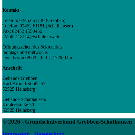
Kontakt
Telefon: 02452 61730 (Grebben)
Tefefon: 02452 61181 (Schafhausen)
Fax: 02452 1550450
eMail: 118114@schule.nrw.de
Öffnungszeiten des Sekretariats:
montags und mittwochs
jeweils von 08:00 Uhr bis 13:00 Uhr
Anschrift
Gebäude Grebben:
Karl-Arnold-Straße 57
52525 Heinsberg
Gebäude Schafhausen:
Kuhlertstraße 39
52525 Heinsberg
© 2026 - Grundschulverbund Grebben-Schafhausen
Impressum
|
Datenschutz