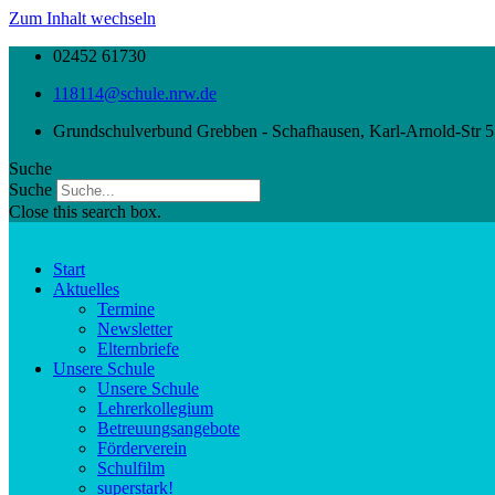
Zum Inhalt wechseln
02452 61730
118114@schule.nrw.de
Grundschulverbund Grebben - Schafhausen, Karl-Arnold-Str 5
Suche
Suche
Close this search box.
Start
Aktuelles
Termine
Newsletter
Elternbriefe
Unsere Schule
Unsere Schule
Lehrerkollegium
Betreuungsangebote
Förderverein
Schulfilm
superstark!