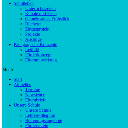
Schulleben
Unterrichtszeiten
Rituale und Feste
Gemeinsames Frühstück
Bücherei
Zirkusprojekt
Projekte
Ausflüge
Pädagogische Konzepte
Leitbild
Förderkonzept
Elternmitwirkung
Menü
Start
Aktuelles
Termine
Newsletter
Elternbriefe
Unsere Schule
Unsere Schule
Lehrerkollegium
Betreuungsangebote
Förderverein