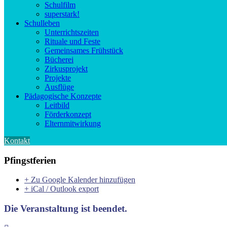
Schulfilm
superstark!
Schulleben
Unterrichtszeiten
Rituale und Feste
Gemeinsames Frühstück
Bücherei
Zirkusprojekt
Projekte
Ausflüge
Pädagogische Konzepte
Leitbild
Förderkonzept
Elternmitwirkung
Kontakt
Pfingstferien
+ Zu Google Kalender hinzufügen
+ iCal / Outlook export
Die Veranstaltung ist beendet.